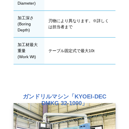
Diameter)
加工深さ
刃物により異なります。※詳しく
(Boring
は担当者まで
Depth)
加工材最大
重量
テーブル固定式で最大10t
(Work Wt)
ガンドリルマシン「KYOEI-DEC
DMKG 32-1000」