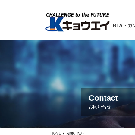
コ
ナ
ン
ビ
テ
ゲ
ン
ー
BTA・ガ
ツ
シ
へ
ョ
ス
ン
キ
に
ッ
移
プ
動
Contact
お問い合せ
HOME
お問い合わせ