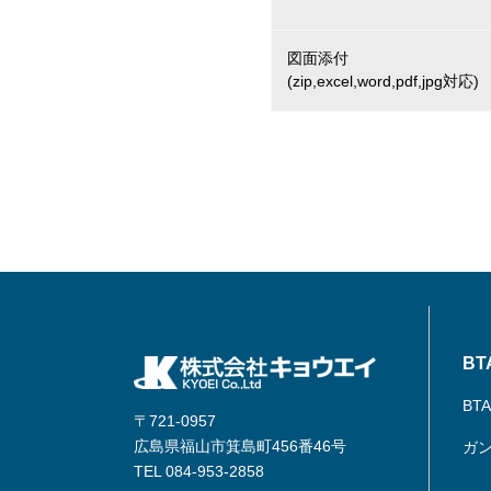
図面添付
(zip,excel,word,pdf,jpg対応)
B
BT
〒721-0957
広島県福山市箕島町456番46号
ガ
TEL 084-953-2858