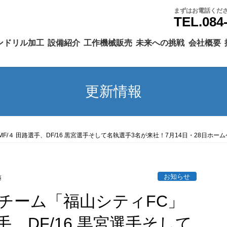
まずはお電話くだ
TEL.084
ンドリル加工
設備紹介
工作機械販売
未来への挑戦
会社概要
更新情報
/４ 田路選手、DF/16 黒宮選手そして名執選手3名が来社！7月14日・28日ホ
お知らせ
藤
チーム「福山シティFC」
手、DF/16 黒宮選手そして