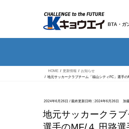
コ
ナ
ン
ビ
テ
ゲ
ン
ー
BTA・ガ
ツ
シ
へ
ョ
ス
ン
キ
に
ッ
移
プ
動
HOME
更新情報
お知らせ
地元サッカークラブチーム「福山シティFC」選手のMF
2024年6月26日
/ 最終更新日時 :
2024年6月26日
加
地元サッカークラブ
選手のMF/４ 田路選